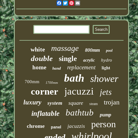
Facebook
Twitter
Pinterest
Email
massage
white
800mm
pool
double
single
hydro
acrylic
home
replacement
light
hand
bath
shower
700mm
1700mm
jacuzzi
corner
jets
trojan
luxury
square
system
steam
bathtub
inflatable
pump
person
chrome
jacuzzis
panel
whirlpool
ended