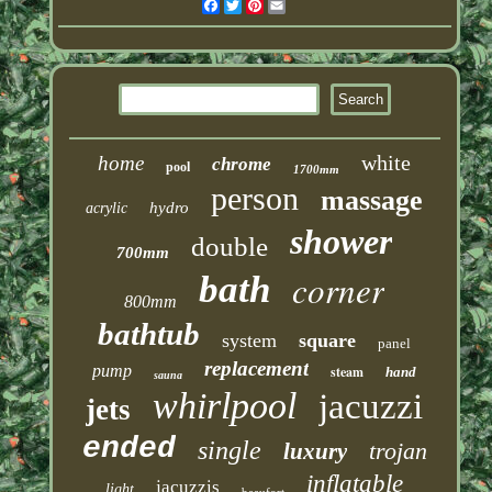
Facebook
Twitter
Pinterest
Email
white
home
chrome
pool
1700mm
person
massage
hydro
acrylic
shower
double
700mm
corner
bath
800mm
bathtub
system
square
panel
replacement
pump
steam
hand
sauna
whirlpool
jacuzzi
jets
ended
single
trojan
luxury
inflatable
jacuzzis
light