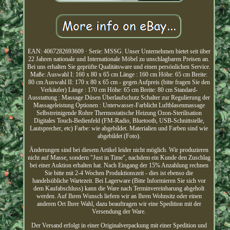
EAN: 4067282693609 · Serie: MSSG. Unser Unternehmen bietet seit über
22 Jahren nationale und Internationale Möbel zu unschlagbaren Preisen an.
Bei uns erhalten Sie geprüfte Qualitätsware und einen persönlichen Service.
Maße: Auswahl I: 160 x 80 x 65 cm Länge : 160 cm Höhe: 65 cm Breite:
80 cm Auswahl II: 170 x 80 x 65 cm - gegen Aufpreis (bitte fragen Sie den
Verkäufer) Länge : 170 cm Höhe: 65 cm Breite: 80 cm Standard-
Ausstattung : Massage Düsen Überlaufschutz Schalter zur Regulierung der
Massageleistung Optionen : Unterwasser-Farblicht Luftblasenmassage
Selbstreinigende Rohre Thermostatische Heizung Ozon-Sterilisation
Digitales Touch-Bedienfeld (FM-Radio, Bluetooth, USB-Schnittstelle,
Lautsprecher, etc) Farbe: wie abgebildet. Materialien und Farben sind wie
abgebildet (Foto).
Änderungen sind bei diesem Artikel leider nicht möglich. Wir produzieren
nicht auf Masse, sondern "Just in Time", nachdem ein Kunde den Zuschlag
bei einer Auktion erhalten hat. Nach Eingang der 15% Anzahlung rechnen
Sie bitte mit 2-4 Wochen Produktionszeit - dies ist ebenso die
handelsübliche Wartezeit. Bei Lagerware (Bitte Informieren Sie sich vor
dem Kaufabschluss) kann die Ware nach Terminvereinbarung abgeholt
werden. Auf Ihren Wunsch liefern wir an Ihren Wohnsitz oder einen
anderen Ort Ihrer Wahl, dazu beauftragen wir eine Spedition mit der
Versendung der Ware.
Der Versand erfolgt in einer Originalverpackung mit einer Spedition und