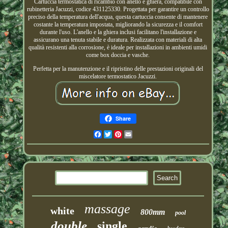
Cartuccia termostatica di ricambio con anello e ghiera, compatibile con
rubinetteria Jacuzzi, codice 431125330. Progettata per garantire un controllo
preciso della temperatura dell'acqua, questa cartuccia consente di mantenere
costante la temperatura impostata, migliorando la sicurezza e il comfort
durante l'uso. L'anello e la ghiera inclusi facilitano l'installazione e
assicurano una tenuta stabile e duratura. Realizzata con materiali di alta
qualità resistenti alla corrosione, è ideale per installazioni in ambienti umidi
come box doccia e vasche.
Perfetta per la manutenzione e il ripristino delle prestazioni originali del
miscelatore termostatico Jacuzzi.
Share
Facebook
Twitter
Pinterest
Email
massage
white
800mm
pool
double
single