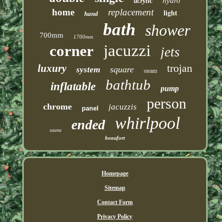
hydro
acrylic
home
replacement
light
hand
bath
shower
700mm
1700mm
jacuzzi
corner
jets
trojan
luxury
square
system
steam
bathtub
inflatable
pump
person
chrome
jacuzzis
panel
whirlpool
ended
sauna
beaufort
Homepage
Sitemap
Contact Form
Privacy Policy