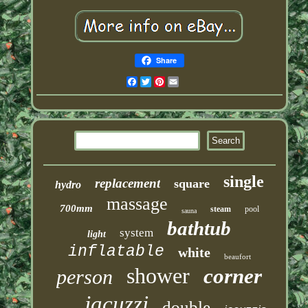
Share
Facebook
Twitter
Pinterest
Email
single
replacement
square
hydro
massage
700mm
steam
pool
sauna
bathtub
system
light
inflatable
white
beaufort
shower
corner
person
jacuzzi
double